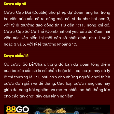
Cược cặp số
Cược Cặp Đôi (Double) cho phép dự đoán rằng hai trong
ba viên xúc xắc sẽ ra cùng một số, ví dụ như hai con 3,
với tỷ lệ thưởng dao động từ 1:8 đến 1:11. Trong khi đó,
Cược Cặp Số Cụ Thể (Combination) yêu cầu dự đoán hai
viên xúc xắc hiển thị một cặp số nhất định, như 1 và 2
hoặc 3 và 5, với tỷ lệ thưởng khoảng 1:5.
Cược chẵn/ lẻ
Có cược Số Lẻ/Chẵn, trong đó bạn dự đoán tổng điểm
của ba xúc xắc sẽ là số chẵn hoặc lẻ. Loại cược này có tỷ
lệ trả thưởng là 1:1, phù hợp cho những người chơi thích
cược đơn giản và dễ thắng. Các loại cược nâng cao này
giúp đa dạng trải nghiệm và mở ra nhiều cơ hội thắng lớn
cho các tay chơi dày dạn kinh nghiệm.