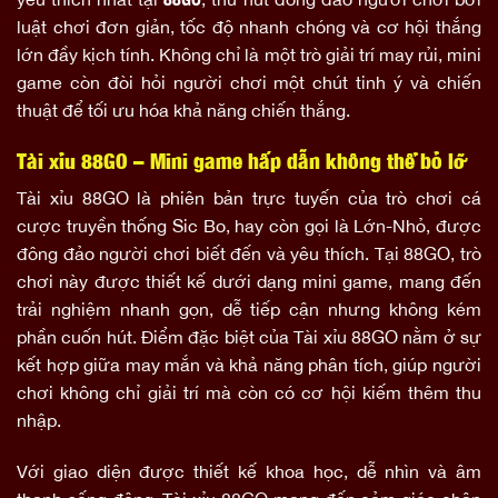
luật chơi đơn giản, tốc độ nhanh chóng và cơ hội thắng
lớn đầy kịch tính. Không chỉ là một trò giải trí may rủi, mini
game còn đòi hỏi người chơi một chút tinh ý và chiến
thuật để tối ưu hóa khả năng chiến thắng.
Tài xỉu 88GO – Mini game hấp dẫn không thể bỏ lỡ
Tài xỉu 88GO là phiên bản trực tuyến của trò chơi cá
cược truyền thống Sic Bo, hay còn gọi là Lớn-Nhỏ, được
đông đảo người chơi biết đến và yêu thích. Tại 88GO, trò
chơi này được thiết kế dưới dạng mini game, mang đến
trải nghiệm nhanh gọn, dễ tiếp cận nhưng không kém
phần cuốn hút. Điểm đặc biệt của Tài xỉu 88GO nằm ở sự
kết hợp giữa may mắn và khả năng phân tích, giúp người
chơi không chỉ giải trí mà còn có cơ hội kiếm thêm thu
nhập.
Với giao diện được thiết kế khoa học, dễ nhìn và âm