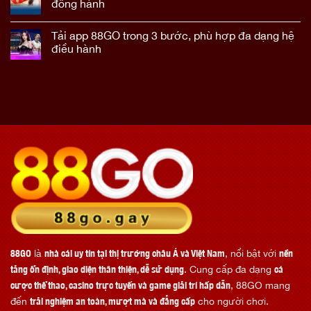
đồng hành
Tải app 88GO trong 3 bước, phù hợp đa dạng hệ
điều hành
88GO
là
nhà cái uy tín tại thị trường châu Á và Việt Nam
, nổi bật với
nền
tảng ổn định, giao diện thân thiện, dễ sử dụng
. Cung cấp đa dạng
cá
cược thể thao, casino trực tuyến và game giải trí hấp dẫn
, 88GO mang
đến
trải nghiệm an toàn, mượt mà và đẳng cấp
cho người chơi.