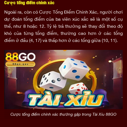
Cược tổng điểm chính xác
Ngoài ra, còn có Cược Tổng Điểm Chính Xác, người chơi
dự đoán tổng điểm của ba viên xúc xắc sẽ là một số cụ
thể, như 8 hoặc 12. Tỷ lệ trả thưởng sẽ thay đổi theo độ
khó của từng tổng điểm, thường cao hơn ở các tổng
điểm ở đầu (4, 17) và thấp hơn ở các tổng giữa (10, 11).
Cược tổng điểm chính xác thường gặp trong Tài Xỉu 88GO