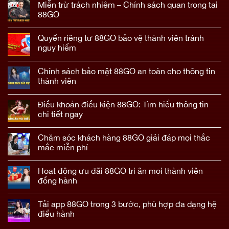
Miễn trừ trách nhiệm – Chính sách quan trọng tại
88GO
Quyền riêng tư 88GO bảo vệ thành viên tránh
nguy hiểm
Chính sách bảo mật 88GO an toàn cho thông tin
thành viên
Điều khoản điều kiện 88GO: Tìm hiểu thông tin
chi tiết ngay
Chăm sóc khách hàng 88GO giải đáp mọi thắc
mắc miễn phí
Hoạt động ưu đãi 88GO tri ân mọi thành viên
đồng hành
Tải app 88GO trong 3 bước, phù hợp đa dạng hệ
điều hành