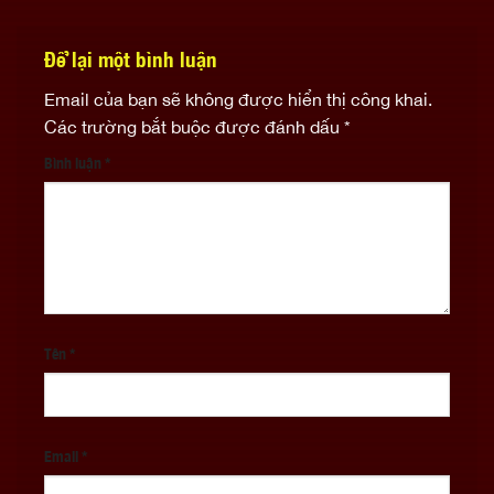
Để lại một bình luận
Email của bạn sẽ không được hiển thị công khai.
Các trường bắt buộc được đánh dấu
*
Bình luận
*
Tên
*
Email
*