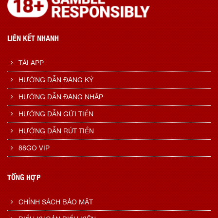
LIÊN KẾT NHANH
TẢI APP
HƯỚNG DẪN ĐĂNG KÝ
HƯỚNG DẪN ĐĂNG NHẬP
HƯỚNG DẪN GỬI TIỀN
HƯỚNG DẪN RÚT TIỀN
88GO VIP
TỔNG HỢP
CHÍNH SÁCH BẢO MẬT