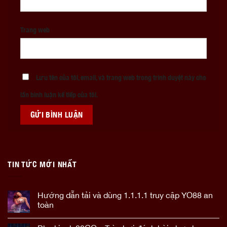
Trang web
Lưu tên của tôi, email, và trang web trong trình duyệt này cho
lần bình luận kế tiếp của tôi.
TIN TỨC MỚI NHẤT
Hướng dẫn tải và dùng 1.1.1.1 truy cập YO88 an
toàn