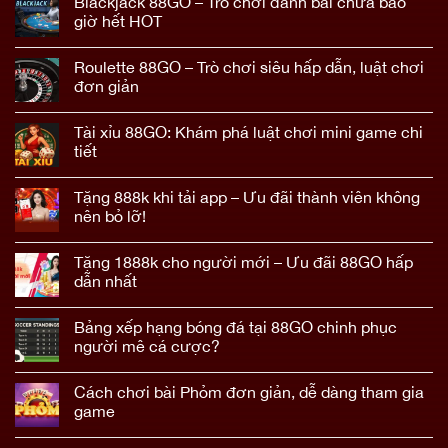
Blackjack 88GO – Trò chơi đánh bài chưa bao
giờ hết HOT
Roulette 88GO – Trò chơi siêu hấp dẫn, luật chơi
đơn giản
Tài xỉu 88GO: Khám phá luật chơi mini game chi
tiết
Tặng 888k khi tải app – Ưu đãi thành viên không
nên bỏ lỡ!
Tặng 1888k cho người mới – Ưu đãi 88GO hấp
dẫn nhất
Bảng xếp hạng bóng đá tại 88GO chinh phục
người mê cá cược?
Cách chơi bài Phỏm đơn giản, dễ dàng tham gia
game